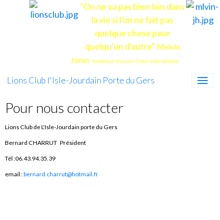
"On ne va pas bien loin dans
la vie si l'on ne fait pas
quelque chose pour
quelqu'un d'autre"
Melvin
Jones
fondateur du Lions Clubs International
Lions Club l'Isle-Jourdain Porte du Gers
Pour nous contacter
Lions Club de L'Isle-Jourdain porte du Gers
Bernard CHARRUT Président
Tél :06.43.94.35.39
email :
bernard.charrut@hotmail.fr