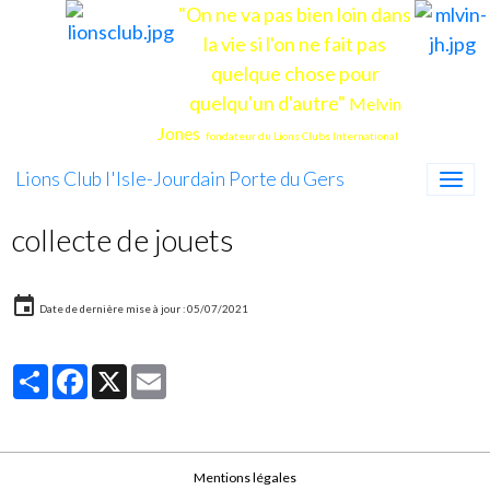
"On ne va pas bien loin dans
la vie si l'on ne fait pas
quelque chose pour
quelqu'un d'autre"
Melvin
Jones
fondateur du Lions Clubs International
Lions Club l'Isle-Jourdain Porte du Gers
collecte de jouets
Date de dernière mise à jour : 05/07/2021
Partager
Facebook
X
Email
Mentions légales